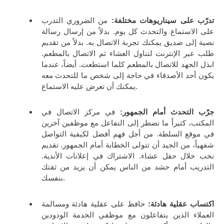
تدرّب على سيناريوهات مختلفة:
من الضروري التدرب
على الاستماع والتحدث كل يوم. بدلاً من إرسال رسالة
نصية إلى صديق يمكنك تجربة الاتصال به. بدلاً من تقديم
طلب عبر الإنترنت لتناول العشاء ثم الاتصال بالمطعم.
ابذل الجهد للاتصال بالمطعم كلما استطعت. أيضاً، عندما
يكون أحد الأصدقاء في حاجة إلى شخص ما للتحدث معه
يمكنك أن تعرض عليه الاستماع.
جرّب التحدث أمام الجمهور:
في مركز الاتصال في
المكتب، كثيراً ما تضطر إلى التفاعل مع موظفين آخرين
في موقع السلطة. من أجل فهم أفضل لكيفية التواصل
شفهياً، من الجيد أن تتولى الخطابة أمام الجمهور. تقديم
نخب خلال حفل عشاء. الاشتراك في إعلانات الأندية.
التدريب أمام حشد من الناس يمكن أن يزيد من ثقتك
بنفسك.
اكتساب عقلية هادئة:
حافظ على عقلية هادئة ومسالمة
العملاء الذين يتفاعلون مع موظفي الخدمة الودودين