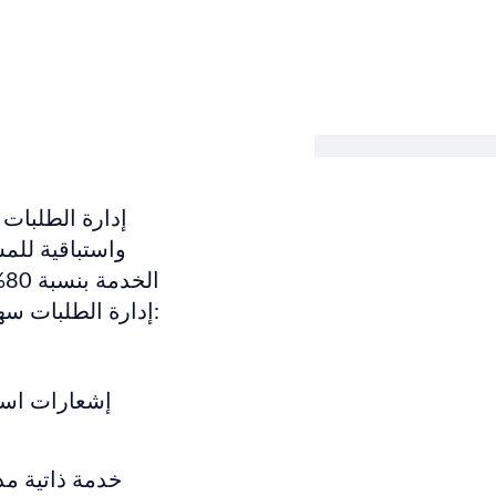
إدارة الطلبات
واستباقية للم
بعض الطرق التي تجعل Bright Pattern إدارة الطلبات سهلة وفعالة:
إشعارات استب
خدمة ذاتية مد