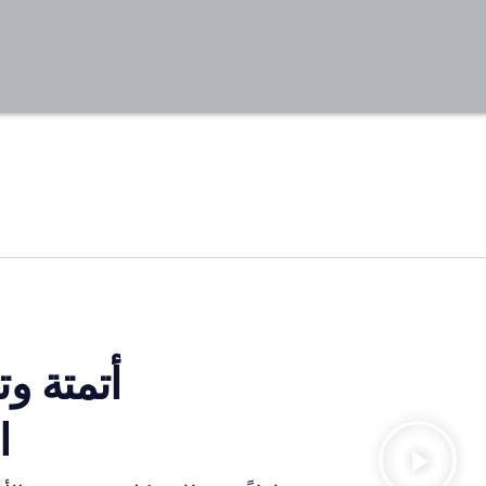
أتمتة و
ne