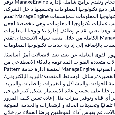
توفر ManageEngine حلولاً مرنة للشركات من جميع الأحجام وتقدم برامج شاملة لإدارة
على دمج تكنولوجيا المعلومات وتحسينها داخل الشركة.
تقدم ManageEngine أكثر من 60 أداة لإدارة تكنولوجيا المعلومات للمؤسسات
نب عمليات تكنولوجيا المعلومات، وهي مخصصة لجعل
. وهذا يعني تقديم وظائف إدارة تكنولوجيا المعلومات
الكاملة من خلال منصة سهلة الاستخدام. تقدم ManageEngine حلولاً تعمل على تبسيط
القوى العاملة عن بعد، تعد الاتصالات أمرًا أساسيًا.
ات متعددة القنوات المدعومة بالذكاء الاصطناعي من Bright
Pattern لمنصة إدارة خدمة ManageEngine التواصل عبر جميع القنوات الصوتية
لقصيرة/رسائل الوسائط المتعددة/البريد الإلكتروني/
دمة للحوادث والمشاكل والتغييرات والطلبات والمزيد.
لنا على تحسين عائد الاستثمار بشكل كبير في حل ManageEngine الخاص بك
 أي قناة وتوفير ميزات مثل إعادة تعيين كلمة المرور
ا تلقائيًا وتحديثات الحالة والإشعارات والخدمة الصوتية
تصالات. قم بقياس أداء الموظفين ورضا العملاء من خلال