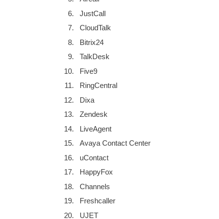
JustCall
CloudTalk
Bitrix24
TalkDesk
Five9
RingCentral
Dixa
Zendesk
LiveAgent
Avaya Contact Center
uContact
HappyFox
Channels
Freshcaller
UJET