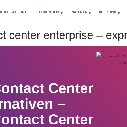
ISGESTALTUNG
LÖSUNGEN
PARTNER
ÜBER UNS
t center enterprise – exp
Contact Center
rnativen –
Contact Center