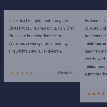
Die einfache Implementierung des
Es handelt s
Chats hat es uns ermöglicht, den Chat
robuste und 
für unsere kundenorientierten
bedienende 
Websites in weniger als einem Tag
Telefoniezen
einzurichten und zu aktivieren.
handhaben un
wettbewerbs
Telekommun
Derek G.
★
★
★
★
★
aufrechterha
★
★
★
★