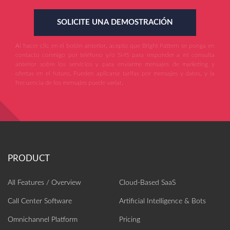
SOLICITE UNA DEMOSTRACIÓN
Al hacer clic en el botón anterior, acepto que Bright Pattern se ponga en
contacto conmigo por teléfono y/o SMS para responder a mi consulta
anterior sobre los servicios y para enviarme mensajes de marketing y
ofertas en el futuro. Pueden aplicarse tarifas por mensajes y datos, y la
frecuencia de los mensajes puede variar.
All Features / Overview
Cloud-Based SaaS
Call Center Software
Artificial Intelligence‎ & Bots
Omnichannel Platform
Pricing