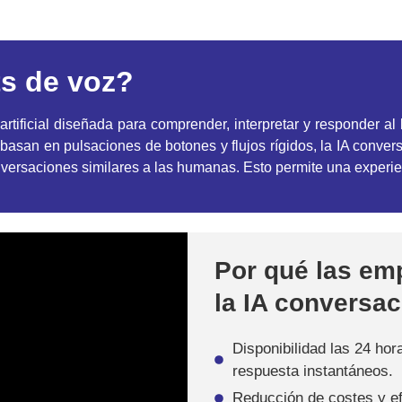
ts de voz?
 artificial diseñada para comprender, interpretar y responder 
e basan en pulsaciones de botones y flujos rígidos, la IA conver
ersaciones similares a las humanas. Esto permite una experienci
Por qué las em
la IA conversac
Disponibilidad las 24 hor
respuesta instantáneos.
Reducción de costes y ef