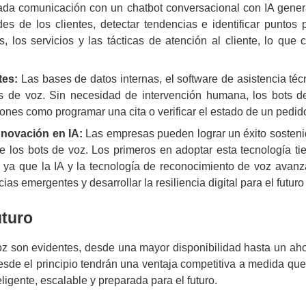
da comunicación con un chatbot conversacional con IA genera 
 de los clientes, detectar tendencias e identificar puntos p
, los servicios y las tácticas de atención al cliente, lo qu
ntes:
Las bases de datos internas, el software de asistencia té
s de voz. Sin necesidad de intervención humana, los bots d
iones como programar una cita o verificar el estado de un pedid
innovación en IA:
Las empresas pueden lograr un éxito sosteni
e los bots de voz. Los primeros en adoptar esta tecnología ti
les, ya que la IA y la tecnología de reconocimiento de voz a
ias emergentes y desarrollar la resiliencia digital para el futur
uturo
voz son evidentes, desde una mayor disponibilidad hasta un aho
de el principio tendrán una ventaja competitiva a medida que 
eligente, escalable y preparada para el futuro.