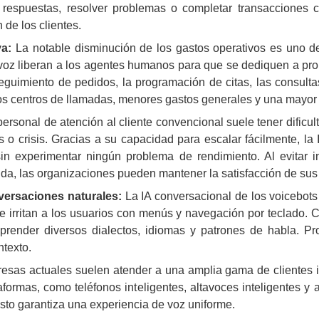
 respuestas, resolver problemas o completar transacciones 
 de los clientes.
va:
La notable disminución de los gastos operativos es uno 
 de voz liberan a los agentes humanos para que se dediquen a
eguimiento de pedidos, la programación de citas, las consulta
os centros de llamadas, menores gastos generales y una mayor 
personal de atención al cliente convencional suele tener dific
os o crisis. Gracias a su capacidad para escalar fácilmente, l
n experimentar ningún problema de rendimiento. Al evitar in
da, las organizaciones pueden mantener la satisfacción de sus 
versaciones naturales:
La IA conversacional de los voicebots 
ue irritan a los usuarios con menús y navegación por teclado.
render diversos dialectos, idiomas y patrones de habla. Pr
ntexto.
sas actuales suelen atender a una amplia gama de clientes i
aformas, como teléfonos inteligentes, altavoces inteligentes 
esto garantiza una experiencia de voz uniforme.